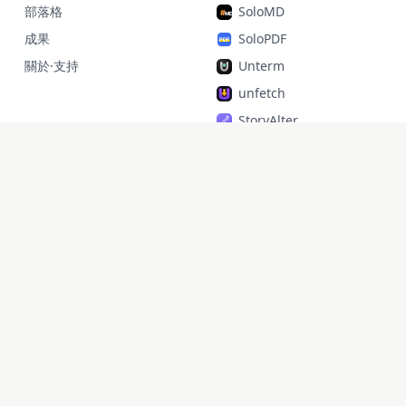
部落格
SoloMD
成果
SoloPDF
關於·支持
Unterm
unfetch
StoryAlter
Unflick
Ziplark
To Be Free
jr Quant
SoloPic
承运命理
doaipm · 2026 ·
by 智通 zhitong
X
·
GitHub
·
lixd220@gmail.com