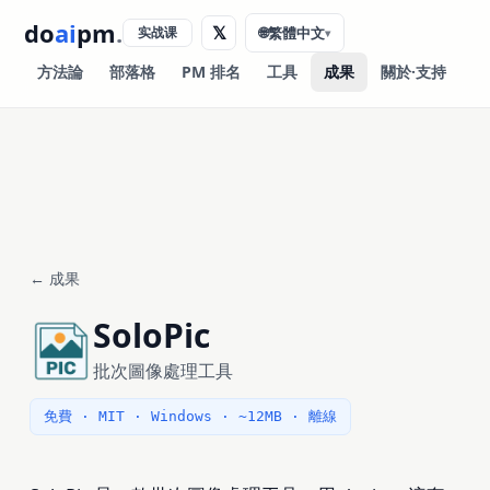
do
ai
pm
.
𝕏
实战课
🌐
繁體中文
▾
方法論
部落格
PM 排名
工具
成果
關於·支持
← 成果
SoloPic
批次圖像處理工具
免費 · MIT · Windows · ~12MB · 離線