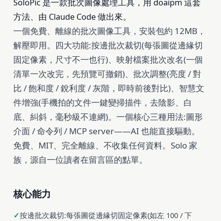
SoloPic 是一款批次圖像處理工具，用 doaipm 這套
方法、由 Claude Code 做出來。
一個免費、離線的批次圖像工具，安裝包約 12MB，
解壓即用。四大功能:按邊批次裁切(每張圖從邊緣切
固定像素，尺寸不一也行)、映射檔案批次改名(一個
清單一次改完，先預覽可撤銷)、批次調整(亮度 / 對
比 / 飽和度 / 銳利度 / 灰階，即時前後對比)、智慧文
件增強(手機拍的文件一鍵變掃描件，去陰影、白
底、糾斜，毫秒級不連網)。一個核心三種用法:圖形
介面 / 命令列 / MCP server——AI 也能直接驅動。
免費、MIT、完全離線、不收集任何資料。Solo 家
族，源自一位讀者在留言區的點單。
核心能力
按邊批次裁切:每張圖從邊緣切固定像素(如左 100 / 下