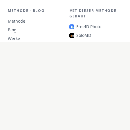
METHODE · BLOG
MIT DIESER METHODE
GEBAUT
Methode
FreeID Photo
Blog
SoloMD
Werke
SoloPDF
Über
Unterm
unfetch
StoryAlter
Unflick
Ziplark
To Be Free
jr Quant
SoloPic
承运命理