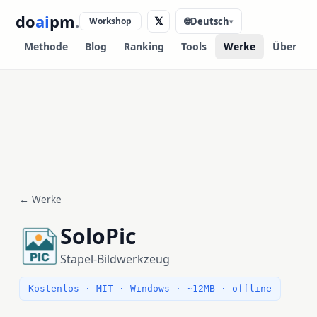
do
ai
pm
.
𝕏
Workshop
🌐
Deutsch
▾
Methode
Blog
Ranking
Tools
Werke
Über
← Werke
SoloPic
Stapel-Bildwerkzeug
Kostenlos · MIT · Windows · ~12MB · offline