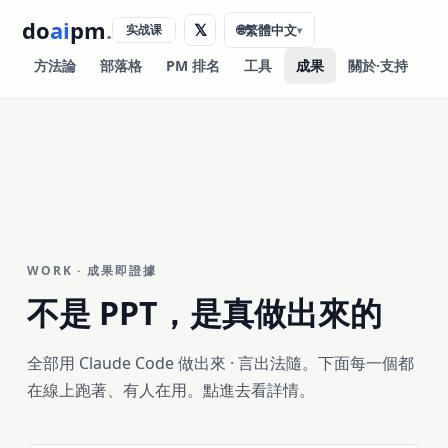
do
ai
pm
.
𝕏
实战课
🌐
繁體中文
▾
方法論
部落格
PM 排名
工具
成果
關於·支持
WORK · 成果即證據
不是 PPT，是
真做出來的
全部用 Claude Code 做出來 · 言出法隨。下面每一個都
在線上跑著、有人在用。點進去看詳情。