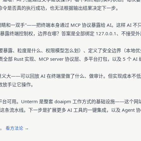
知命令是否真的执行成功，也无法根据输出结果决定下一步。
 一双眼睛和一双手"——把终端本身通过 MCP 协议暴露给 AI。这样 
端控制权，边界在哪？答案是全部绑定 127.0.0.1、不接受外部连接、
需要暴露、粒度是什么、权限模型怎么划）、定义了安全边界（本地优
e 负责全部 Rust 实现、MCP server 协议层、多平台打包，以及 5 个 A
协作意义大——可以回放 AI 在终端里做了什么、做审计。但实现成本
才敢放手让它操作。
4 平台可用。Unterm 是整套 doaipm 工作方式的基础设施——这个网站本身
流水线。下一步是扩展更多 AI 工具的一键集成，以及 Agent 
来。
看方法论 →