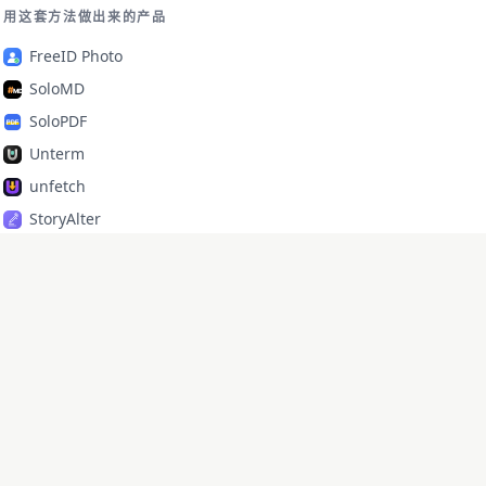
用这套方法做出来的产品
FreeID Photo
SoloMD
SoloPDF
Unterm
unfetch
StoryAlter
Unflick
Ziplark
To Be Free
jr Quant
SoloPic
承运命理