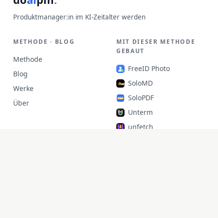
Produktmanager:in im KI-Zeitalter werden
METHODE · BLOG
MIT DIESER METHODE
GEBAUT
Methode
FreeID Photo
Blog
SoloMD
Werke
SoloPDF
Über
Unterm
unfetch
StoryAlter
Unflick
Ziplark
To Be Free
jr Quant
SoloPic