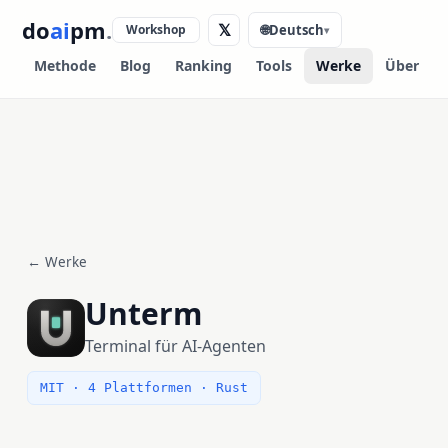
do
ai
pm
.
𝕏
Workshop
🌐
Deutsch
▾
Methode
Blog
Ranking
Tools
Werke
Über
← Werke
Unterm
Terminal für AI-Agenten
MIT · 4 Plattformen · Rust