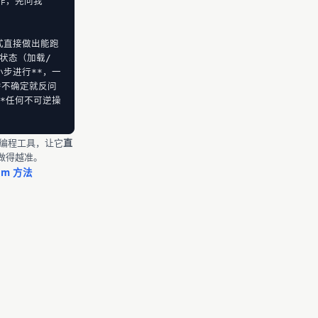
作，先问我

式直接做出能跑
状态（加载/
小步进行**，一
*不确定就反问
**任何不可逆操
 AI 编程工具，让它
直
做得越准。
pm 方法