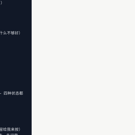
）

什么不够好）

—— 四种状态都


留给我来按）
