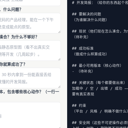
# 开发简报：（给你的东西起个名
的、什么问题？
## 要解决的问题

（为谁解决什么问题）

## 现状（他们现在怎么凑合，为
么凑合？为什么不够好？
（待补充）

## 成功标准

（做成什么样算成功）

，你就算成功了？
## 最小可用版本（核心动作）

- （待补充）

## 关键状态（每个都要做出来）

加载中 / 空 / 出错 / 成功 
版本，包含哪些核心动作？（一行一
要有真实表现

## 约束

（平台 / 风格 / 明确不做什么）
## 安全网（这些不可逆操作必须