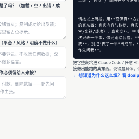
上线 / 付款 / 删除等不可逆操
了吗？（加载 / 空 / 出错 / 成
---

请按以上简报，用**高保真**方
的真东西：真实内容与数据、真实
空/出错/成功）、真实交互。**
次只改一件事，做完跑给我看。*
平台 / 风格 / 明确不做什么）
我**，别把"做了一半"当成品。
作先问我**。
把它整段粘进 Claude Code / 任意
接做出能跑的真东西
。说得越具体，
操作必须留给人来按？
← 想知道为什么这么填？看 doai