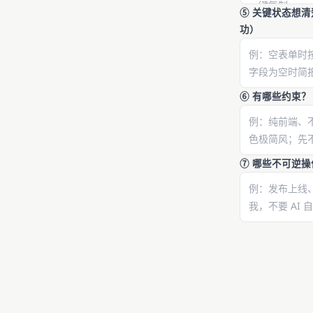
⑤ 关键状态想清楚
功）
⑥ 有哪些约束？（
⑦ 哪些不可逆