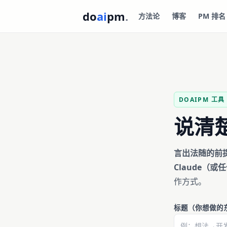
do
ai
pm
.
方法论
博客
PM 排名
DOAIPM 工具 
说清
言出法随的前
Claude（或
作方式。
标题（你想做的