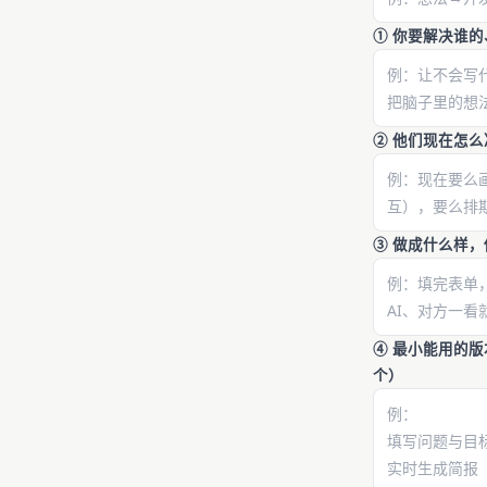
① 你要解决谁
② 他们现在怎
③ 做成什么样
④ 最小能用的
个）