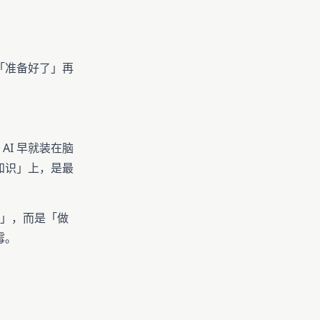
「准备好了」再
I 早就装在脑
知识」上，是最
」，而是「做
霉。