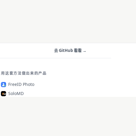
去 GitHub 看看 →
用这套方法做出来的产品
FreeID Photo
SoloMD
SoloPDF
Unterm
unfetch
StoryAlter