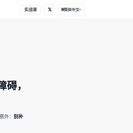
𝕏
实战课
🌐
简体中文
▾
的障碍，
你意外：
别补