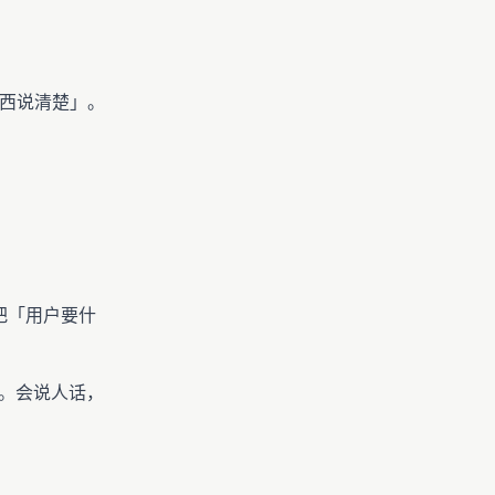
东西说清楚」。
把「用户要什
。会说人话，