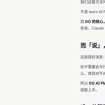
我们这套方法
不是 learn A
而
DO 的核
你说，Claud
而「说」
这就是好消息
你不需要会写
么、体验对不
所以
DO AI
就能上手。