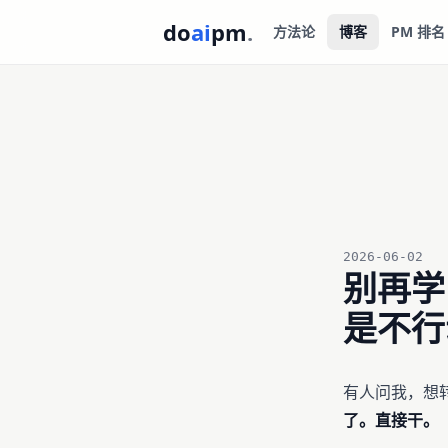
do
ai
pm
.
方法论
博客
PM 排名
2026-06-02
别再学
是不行
有人问我，想转
了。直接干。