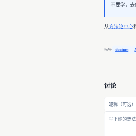
不要学，去做
从
方法论中心
标签
doaipm
讨论