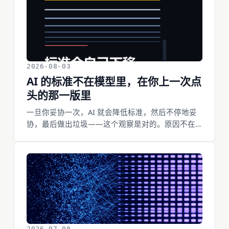
2026-08-03
AI 的标准不在模型里，在你上一次点
头的那一版里
一旦你妥协一次，AI 就会降低标准，然后不停地妥
协，最后做出垃圾——这个观察是对的。原因不在
模型不够聪明，在于标准这个东西根本不存在于模
型里，它存在于上下文里。上下文里最新的那个样
本就是标准，而你的每一次「行吧就这样」都在给
它标定。这篇用我自己三天里的具体失败拆这个机
制：一张把「450亿美元」裁成「50亿美元」的封
面、一次为了凑字数而加的段落、一个连着三天信
错的成功回报。也说清楚为什么写下来的规则同样
会失效——规则的数量是失败的计数器，而它只覆
2026-07-08