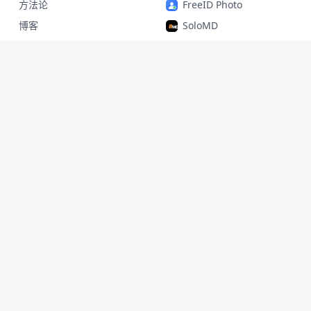
方法论
FreeID Photo
博客
SoloMD
成果
SoloPDF
关于·支持
Unterm
unfetch
StoryAlter
Unflick
Ziplark
To Be Free
jr Quant
SoloPic
承运命理
doaipm · 2026 ·
by 智通 zhitong
X
·
GitHub
·
lixd220@gmail.com