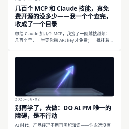
盖你已经想到的失效方式。
几百个 MCP 和 Claude 技能，真免
费开源的没多少——我一个个查完，
收成了一个目录
想给 Claude 加几个 MCP，我搜了一圈越搜越烦：
几百个里，一半要你掏 API key 才免费；一批挂着
「开源」的名号其实是「源码可见、但不让你商
用」——Sentry 的 MCP 是 FSL 协议，Anthropic 官
方那几个文档技能干脆写着「版权所有、保留所有
权利」；还有的仓库连 LICENSE 都没有，等于默认
保留所有权利。真正 MIT/Apache、装上就用、不要
账号的，得一个个翻 LICENSE 才分得清。我翻了六
十多个，把真免费开源的收成了一个中英双语的目
录：To Be Free。这篇讲我怎么分的、真免费的那批
里哪些值得先装（gstack、ruflo、官方那几个 MIT
2026-06-02
服务器…），以及这事为什么是我「重做免费软件」
别再学了，去做：DO AI PM 唯一的
那条线的下一步。
障碍，是不行动
AI 时代，产品经理不用再囤积知识——你永远没有