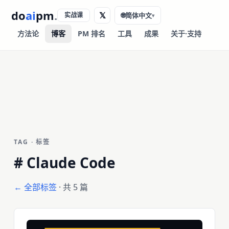
do
ai
pm
.
𝕏
实战课
🌐
简体中文
▾
方法论
博客
PM 排名
工具
成果
关于·支持
TAG · 标签
#
Claude Code
← 全部标签
· 共 5 篇