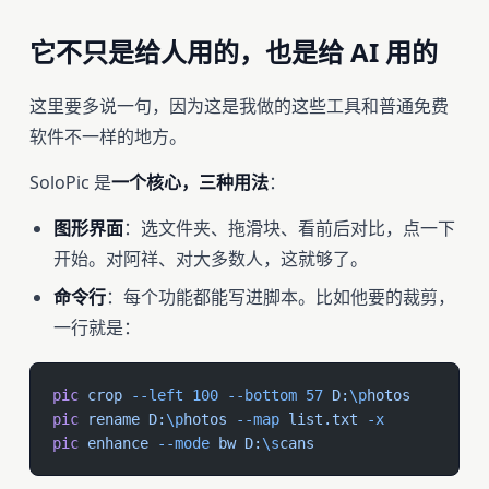
它不只是给人用的，也是给 AI 用的
这里要多说一句，因为这是我做的这些工具和普通免费
软件不一样的地方。
SoloPic 是
一个核心，三种用法
：
图形界面
：选文件夹、拖滑块、看前后对比，点一下
开始。对阿祥、对大多数人，这就够了。
命令行
：每个功能都能写进脚本。比如他要的裁剪，
一行就是：
pic
 crop
 --left
 100
 --bottom
 57
 D:
\p
hotos
pic
 rename
 D:
\p
hotos
 --map
 list.txt
 -x
pic
 enhance
 --mode
 bw
 D:
\s
cans