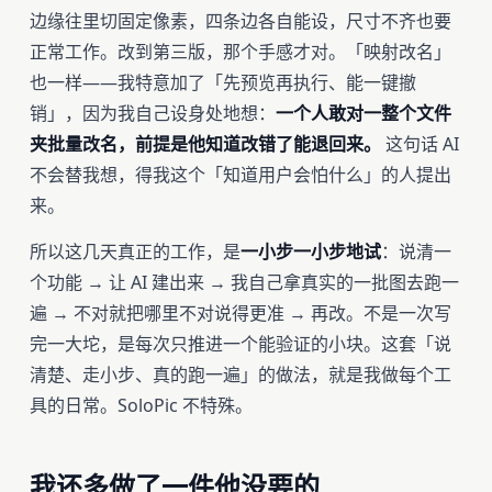
边缘往里切固定像素，四条边各自能设，尺寸不齐也要
正常工作。改到第三版，那个手感才对。「映射改名」
也一样——我特意加了「先预览再执行、能一键撤
销」，因为我自己设身处地想：
一个人敢对一整个文件
夹批量改名，前提是他知道改错了能退回来。
这句话 AI
不会替我想，得我这个「知道用户会怕什么」的人提出
来。
所以这几天真正的工作，是
一小步一小步地试
：说清一
个功能 → 让 AI 建出来 → 我自己拿真实的一批图去跑一
遍 → 不对就把哪里不对说得更准 → 再改。不是一次写
完一大坨，是每次只推进一个能验证的小块。这套「说
清楚、走小步、真的跑一遍」的做法，就是我做每个工
具的日常。SoloPic 不特殊。
我还多做了一件他没要的