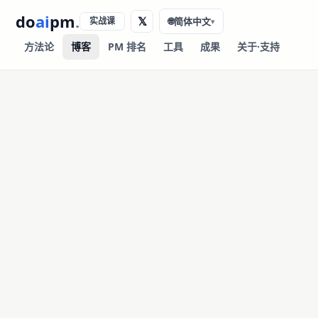
do
ai
pm
.
𝕏
实战课
🌐
简体中文
▾
方法论
博客
PM 排名
工具
成果
关于·支持