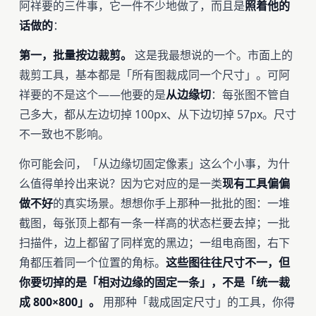
阿祥要的三件事，它一件不少地做了，而且是
照着他的
话做的
：
第一，批量按边裁剪。
这是我最想说的一个。市面上的
裁剪工具，基本都是「所有图裁成同一个尺寸」。可阿
祥要的不是这个——他要的是
从边缘切
：每张图不管自
己多大，都从左边切掉 100px、从下边切掉 57px。尺寸
不一致也不影响。
你可能会问，「从边缘切固定像素」这么个小事，为什
么值得单拎出来说？因为它对应的是一类
现有工具偏偏
做不好
的真实场景。想想你手上那种一批批的图：一堆
截图，每张顶上都有一条一样高的状态栏要去掉；一批
扫描件，边上都留了同样宽的黑边；一组电商图，右下
角都压着同一个位置的角标。
这些图往往尺寸不一，但
你要切掉的是「相对边缘的固定一条」，不是「统一裁
成 800×800」。
用那种「裁成固定尺寸」的工具，你得