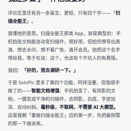
评论区里还有另一条留言，更短，只有四个字——「
扫
描全能王
」。
我懂他的意思。扫描全能王那类 App，就是典型的：手
机拍张文档能自动变扫描件，很好用，但拍完想导出高
清、想去水印、想不看广告，请开会员。他把这个名字
甩给我，等于在说：这个，也该有个不坑人的免费版。
我回：
「好的，我去调研一下。」
于是 SoloPic 里多了第四个功能，阿祥没要、但我顺手
做了的——
智能文档增强
：手机拍歪了、有阴影的文
档，一键变成干净的扫描件，去阴影、白底、字迹加
深、自动纠斜。
毫秒级，不联网，不需要 AI 大模型。
这是我朝「重做扫描全能王」迈的第一步，先把最刚需
的那一下做进来。