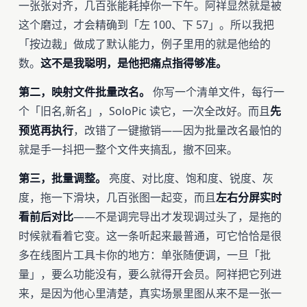
一张张对齐，几百张能耗掉你一下午。阿祥显然就是被
这个磨过，才会精确到「左 100、下 57」。所以我把
「按边裁」做成了默认能力，例子里用的就是他给的
数。
这不是我聪明，是他把痛点指得够准。
第二，映射文件批量改名。
你写一个清单文件，每行一
个「旧名,新名」，SoloPic 读它，一次全改好。而且
先
预览再执行
，改错了一键撤销——因为批量改名最怕的
就是手一抖把一整个文件夹搞乱，撤不回来。
第三，批量调整。
亮度、对比度、饱和度、锐度、灰
度，拖一下滑块，几百张图一起变，而且
左右分屏实时
看前后对比
——不是调完导出才发现调过头了，是拖的
时候就看着它变。这一条听起来最普通，可它恰恰是很
多在线图片工具卡你的地方：单张随便调，一旦「批
量」，要么功能没有，要么就得开会员。阿祥把它列进
来，是因为他心里清楚，真实场景里图从来不是一张一