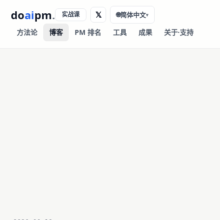
do
ai
pm
.
𝕏
实战课
🌐
简体中文
▾
方法论
博客
PM 排名
工具
成果
关于·支持