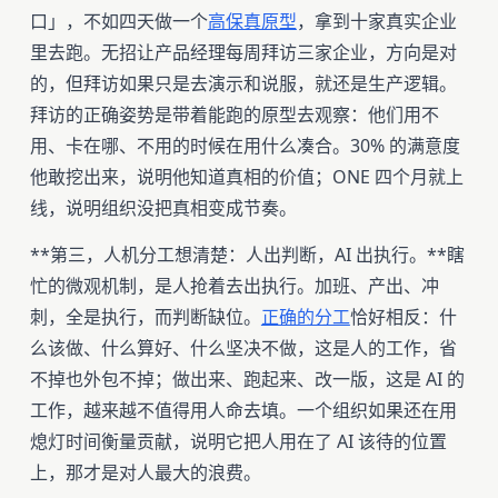
口」，不如四天做一个
高保真原型
，拿到十家真实企业
里去跑。无招让产品经理每周拜访三家企业，方向是对
的，但拜访如果只是去演示和说服，就还是生产逻辑。
拜访的正确姿势是带着能跑的原型去观察：他们用不
用、卡在哪、不用的时候在用什么凑合。30% 的满意度
他敢挖出来，说明他知道真相的价值；ONE 四个月就上
线，说明组织没把真相变成节奏。
**第三，人机分工想清楚：人出判断，AI 出执行。**瞎
忙的微观机制，是人抢着去出执行。加班、产出、冲
刺，全是执行，而判断缺位。
正确的分工
恰好相反：什
么该做、什么算好、什么坚决不做，这是人的工作，省
不掉也外包不掉；做出来、跑起来、改一版，这是 AI 的
工作，越来越不值得用人命去填。一个组织如果还在用
熄灯时间衡量贡献，说明它把人用在了 AI 该待的位置
上，那才是对人最大的浪费。