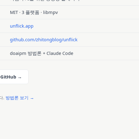
MIT · 3 플랫폼 · libmpv
unflick.app
github.com/zhitongblog/unflick
doaipm 방법론 + Claude Code
GitHub →
다.
방법론 보기 →