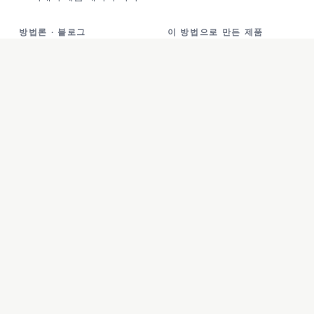
방법론 · 블로그
이 방법으로 만든 제품
방법론
FreeID Photo
블로그
SoloMD
작품
SoloPDF
소개
Unterm
unfetch
StoryAlter
Unflick
Ziplark
To Be Free
jr Quant
SoloPic
承运命理