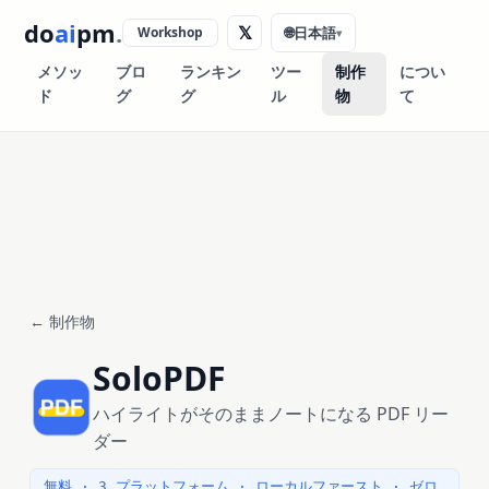
do
ai
pm
.
𝕏
Workshop
🌐
日本語
▾
メソッ
ブロ
ランキン
ツー
制作
につい
ド
グ
グ
ル
物
て
← 制作物
SoloPDF
ハイライトがそのままノートになる PDF リー
ダー
無料 · 3 プラットフォーム · ローカルファースト · ゼロ