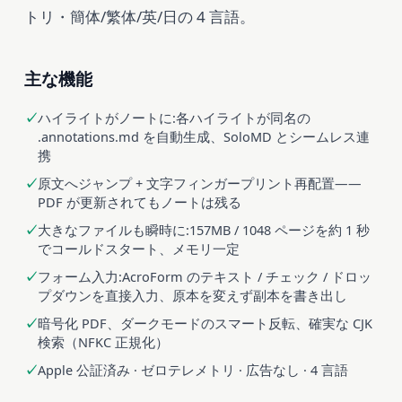
トリ・簡体/繁体/英/日の 4 言語。
主な機能
ハイライトがノートに:各ハイライトが同名の
.annotations.md を自動生成、SoloMD とシームレス連
携
原文へジャンプ + 文字フィンガープリント再配置——
PDF が更新されてもノートは残る
大きなファイルも瞬時に:157MB / 1048 ページを約 1 秒
でコールドスタート、メモリ一定
フォーム入力:AcroForm のテキスト / チェック / ドロッ
プダウンを直接入力、原本を変えず副本を書き出し
暗号化 PDF、ダークモードのスマート反転、確実な CJK
検索（NFKC 正規化）
Apple 公証済み · ゼロテレメトリ · 広告なし · 4 言語