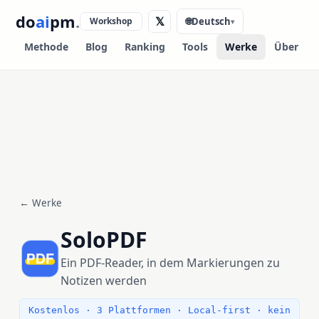
do
ai
pm
.
𝕏
Workshop
🌐
Deutsch
▾
Methode
Blog
Ranking
Tools
Werke
Über
← Werke
SoloPDF
Ein PDF-Reader, in dem Markierungen zu
Notizen werden
Kostenlos · 3 Plattformen · Local-first · kein