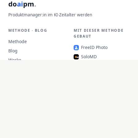
do
ai
pm
.
Produktmanager:in im KI-Zeitalter werden
METHODE · BLOG
MIT DIESER METHODE
GEBAUT
Methode
FreeID Photo
Blog
SoloMD
Werke
SoloPDF
Über
Unterm
unfetch
StoryAlter
Unflick
Ziplark
To Be Free
jr Quant