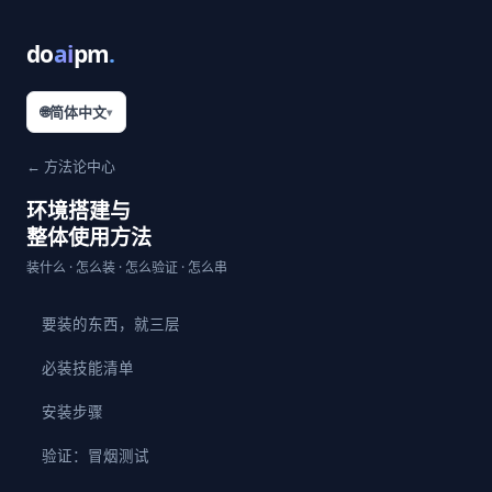
do
ai
pm
.
🌐
简体中文
▾
← 方法论中心
环境搭建与
整体使用方法
装什么 · 怎么装 · 怎么验证 · 怎么串
要装的东西，就三层
必装技能清单
安装步骤
验证：冒烟测试