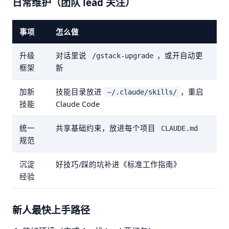
日常维护（团队 lead 关注）
事项
怎么做
升级
对话里说
，或开自动更
/gstack-upgrade
框架
新
加新
技能目录放进
，重启
~/.claude/skills/
技能
Claude Code
统一
共享基础约束，放进每个项目
CLAUDE.md
规范
沉淀
好技巧/踩的坑补进《标准工作指南》
经验
新人最快上手路径