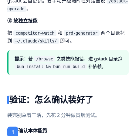
gstack 会自更新。要手动升级随时在对话里说
/gstack-
。
upgrade
③ 放独立技能
把
和
两个目录拷
competitor-watch
prd-generator
到
即可。
~/.claude/skills/
提示：
若
之类技能报错，进 gstack 目录跑
/browse
补依赖。
bun install && bun run build
验证：怎么确认装好了
装完别急着干活，先花 2 分钟做冒烟测试。
确认本体能跑
1