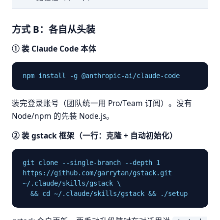
方式 B：各自从头装
① 装 Claude Code 本体
npm install -g @anthropic-ai/claude-code
装完登录账号（团队统一用 Pro/Team 订阅）。没有
Node/npm 的先装 Node.js。
② 装 gstack 框架（一行：克隆 + 自动初始化）
git clone --single-branch --depth 1 
https://github.com/garrytan/gstack.git 
~/.claude/skills/gstack \

  && cd ~/.claude/skills/gstack && ./setup