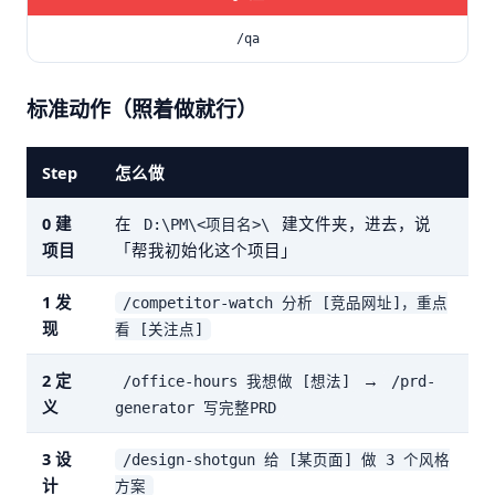
/qa
标准动作（照着做就行）
Step
怎么做
0 建
在
建文件夹，进去，说
D:\PM\<项目名>\
项目
「帮我初始化这个项目」
1 发
/competitor-watch 分析 [竞品网址]，重点
现
看 [关注点]
2 定
→
/office-hours 我想做 [想法]
/prd-
义
generator 写完整PRD
3 设
/design-shotgun 给 [某页面] 做 3 个风格
计
方案