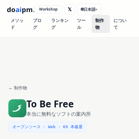
do
ai
pm
.
𝕏
Workshop
🌐
日本語
▾
メソッ
ブロ
ランキン
ツー
制作
につい
ド
グ
グ
ル
物
て
← 制作物
To Be Free
本当に無料なソフトの案内所
オープンソース · Web · 69 本厳選