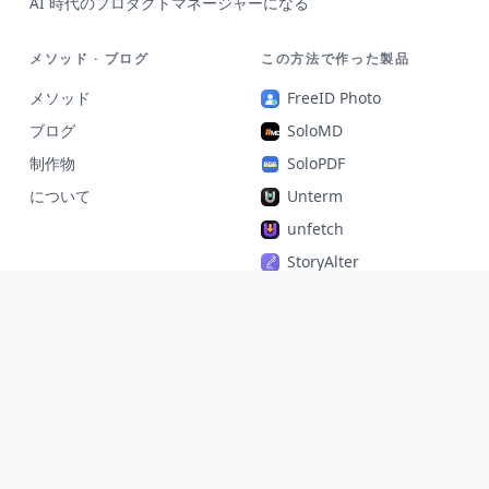
AI 時代のプロダクトマネージャーになる
メソッド · ブログ
この方法で作った製品
メソッド
FreeID Photo
ブログ
SoloMD
制作物
SoloPDF
について
Unterm
unfetch
StoryAlter
Unflick
Ziplark
To Be Free
jr Quant
SoloPic
承运命理