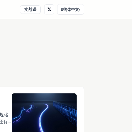
𝕏
实战课
🌐
简体中文
▾
置规格
还有