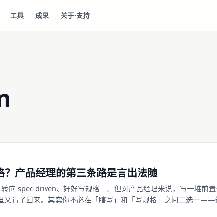
工具
成果
关于·支持
n
改写规格？产品经理的第三条路是言出法随
已死，转向 spec-driven、好好写规格」。但对产品经理来说，写一堆前
D 负担又请了回来。其实你不必在「瞎写」和「写规格」之间二选一——