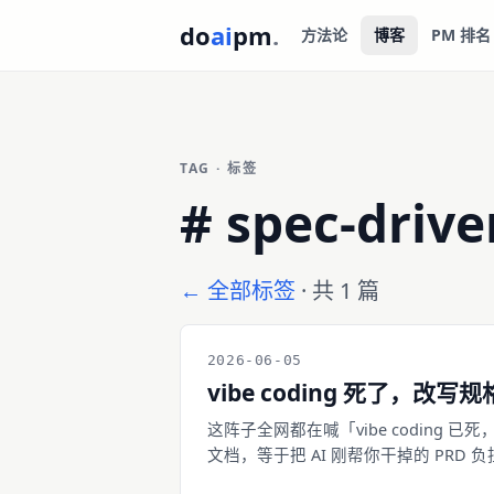
do
ai
pm
.
方法论
博客
PM 排名
TAG · 标签
#
spec-drive
← 全部标签
· 共 1 篇
2026-06-05
vibe coding 死了，
这阵子全网都在喊「vibe coding 
文档，等于把 AI 刚帮你干掉的 PR
第三条路：言出法随。