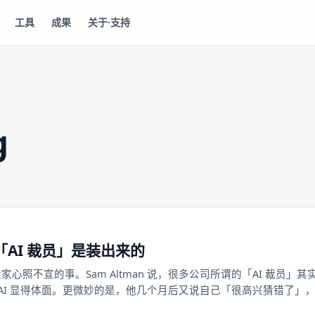
工具
成果
关于·支持
g
「AI 裁员」是装出来的
心照不宣的事。Sam Altman 说，很多公司所谓的「AI 裁员」其实是
给 AI 显得体面。更微妙的是，他几个月后又说自己「很高兴猜错了」
 年十几万科技岗位以 AI 之名消失，一边是 AI 头号推销员说这事被