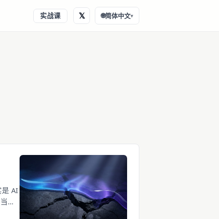
𝕏
实战课
🌐
简体中文
▾
 AI
，当初
夸大