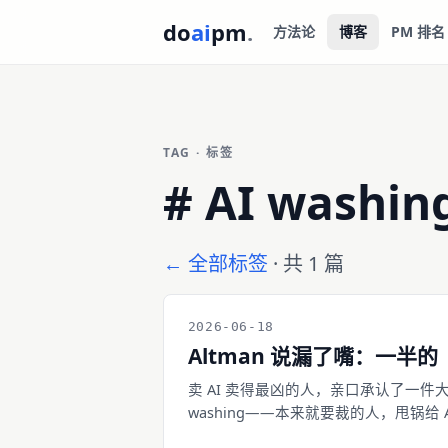
do
ai
pm
.
方法论
博客
PM 排名
TAG · 标签
#
AI washin
← 全部标签
· 共 1 篇
2026-06-18
Altman 说漏了嘴：一半的
卖 AI 卖得最凶的人，亲口承认了一件大家
washing——本来就要裁的人，甩锅
担心的失业潮并没有到来。一边是 2026