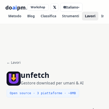
do
ai
pm
.
𝕏
Workshop
🌐
Italiano
▾
Metodo
Blog
Classifica
Strumenti
Lavori
Info
← Lavori
unfetch
Gestore download per umani & AI
Open source · 3 piattaforme · ~8MB