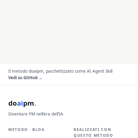
Il metodo doaipm, pacchettizzato come AI Agent Skill
Vedi su GitHub →
do
ai
pm
.
Diventare PM nell’era dell’IA
METODO · BLOG
REALIZZATI CON
QUESTO METODO