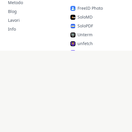
Metodo
FreeID Photo
Blog
SoloMD
Lavori
SoloPDF
Info
Unterm
unfetch
StoryAlter
Unflick
Ziplark
To Be Free
jr Quant
SoloPic
承运命理