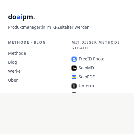
do
ai
pm
.
Produktmanager:in im KI-Zeitalter werden
METHODE · BLOG
MIT DIESER METHODE
GEBAUT
Methode
FreeID Photo
Blog
SoloMD
Werke
SoloPDF
Über
Unterm
unfetch
StoryAlter
Unflick
Ziplark
To Be Free