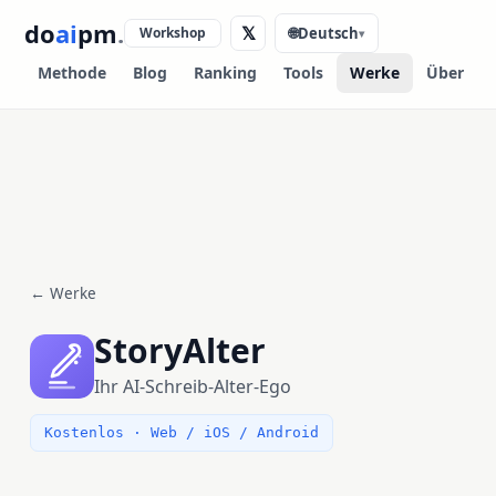
do
ai
pm
.
𝕏
Workshop
🌐
Deutsch
▾
Methode
Blog
Ranking
Tools
Werke
Über
← Werke
StoryAlter
Ihr AI-Schreib-Alter-Ego
Kostenlos · Web / iOS / Android