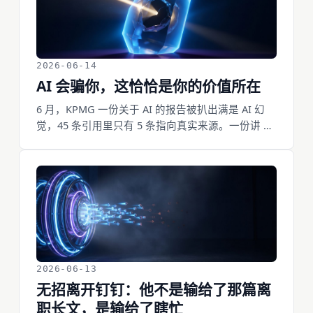
2026-06-14
AI 会骗你，这恰恰是你的价值所在
6 月，KPMG 一份关于 AI 的报告被扒出满是 AI 幻
觉，45 条引用里只有 5 条指向真实来源。一份讲 AI
的报告，自己被 AI 骗了。AI 会骗你，而且骗得一本
正经，这不是它的 bug，是它工作方式的一部分。
正因为它会骗你，那个负责识破、校验、签字的人
才不可替代。而想把这件事做省、做快，你反而必
须用最好的 AI。
2026-06-13
无招离开钉钉：他不是输给了那篇离
职长文，是输给了瞎忙