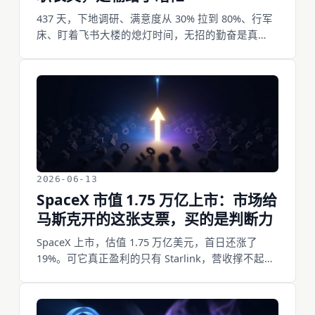
437 天，下地调研、满意度从 30% 拉到 80%、行军
床、盯着飞书大楼的熄灯时间，无招的勤奋是真
的。但钉钉 ONE 四个月上线、三百万日活、留存断
崖、十个月被拆掉，也是真的。AI 把生产力拉满之
后，新的消费场景并没有出现，人机协作的最佳路
径谁都还没找到。这不只是一个人的失败，是一个
时代的成功公式集体失效。而瞎忙，是这个时代给
产品经理挖的第一个坑。
2026-06-13
SpaceX 市值 1.75 万亿上市：市场给
马斯克开的这张支票，买的是判断力
SpaceX 上市，估值 1.75 万亿美元，首日还涨了
19%。可它真正盈利的只有 Starlink，营收撑不起这
个数的零头。市场买的根本不是火箭，也不是收
入，是一个人二十四年里反复被证明正确的判断。
在执行越来越免费的 AI 时代，这张史上最大的支