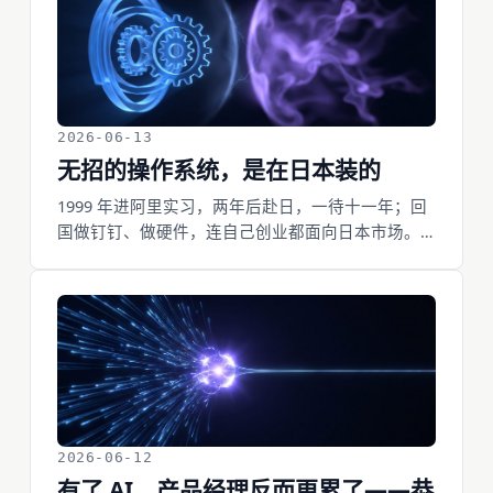
票，恰好开在了唯一还在升值的东西上。
2026-06-13
无招的操作系统，是在日本装的
1999 年进阿里实习，两年后赴日，一待十一年；回
国做钉钉、做硬件，连自己创业都面向日本市场。
无招那套精密、纪律、极致打磨的操作系统，是在
日本铸造的。它打磨硬件是顶级配置，探索 AI 却是
根本性的错配。钉钉失速的真正原因，早写在他的
简历里。
2026-06-12
有了 AI，产品经理反而更累了——恭