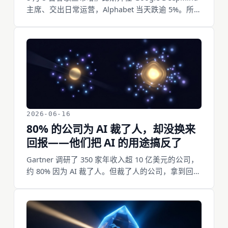
主席、交出日常运营，Alphabet 当天跌逾 5%。所有
人都在谈这个。但同一天还有一条几乎没人细看的
消息：在谷歌待了 27 年的首席科学家 Jeff Dean 离
职创业，带走了 Sanjay Ghemawat、Quoc Le 和
Oriol Vinyals。Sanjay 这个名字中文互联网上没什么
存在感，可他和 Jeff Dean 是谷歌二十多年里仅有的
两个 level 11 Senior Fellow，两人趴在同一台电脑
前写了二十多年代码。Jeff Dean 这 27 年做的全是
底座：搜索索引扩大 100 倍、谷歌第一套广告系
统、MapReduce、BigTable、Spanner、
2026-06-16
TensorFlow、发起 TPU 项目。这套操作系统的前提
80% 的公司为 AI 裁了人，却没换来
是你有时间造底座——而谷歌刚刚把时钟调快了。
回报——他们把 AI 的用途搞反了
更怪的是，谷歌没赶他走，还投了他的新公司，还
Gartner 调研了 350 家年收入超 10 亿美元的公司，
要卖云给他。
约 80% 因为 AI 裁了人。但裁了人的公司，拿到回报
的概率，并不比没裁的高。裁员腾出了预算，没腾
出回报。原因很简单：他们把 AI 当成替代人的省钱
工具，而 AI 真正值钱的地方，是放大人的判断。把
人当成本砍掉，砍掉的恰恰是产生回报的那部分。