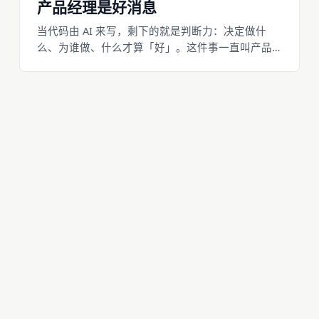
产品经理是好消息
当代码由 AI 来写，剩下的就是判断力：决定做什
么、为谁做、什么才算「好」。这件事一直叫产品
管理。本文讲清楚：为什么不懂代码反而是优势，
以及如何刻意地把它做对。