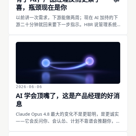
喜，瓶颈现在是你
以前讲一次需求，下游能做两周；现在 AI 加持的下
游二十分钟就回来要下一步指示。HBR 说管理系统
跟不上 AI 的产出节奏，Andrew Ng 说产品经理成了
瓶颈。累是真的，但累的原因值得想清楚——这是
权力回流的信号，也是把自己活成人肉 CI 的危险信
号。
2026-06-06
AI 学会顶嘴了，这是产品经理的好消
息
Claude Opus 4.8 最大的变化不是更聪明，是更诚实
——它会反问你、会认怂、计划不靠谱会推翻你，
而不是把「做了一半」包装成「已完成」。当 AI 开
始顶嘴，「言出法随」就从独白变成了对话，而产