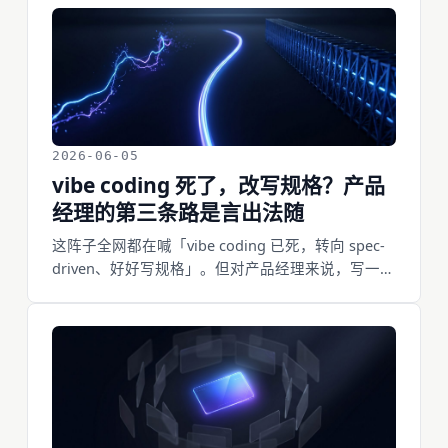
品经理最该练的，是做一个接得住的对手方。
2026-06-05
vibe coding 死了，改写规格？产品
经理的第三条路是言出法随
这阵子全网都在喊「vibe coding 已死，转向 spec-
driven、好好写规格」。但对产品经理来说，写一堆
前置规格文档，等于把 AI 刚帮你干掉的 PRD 负担又
请了回来。其实你不必在「瞎写」和「写规格」之
间二选一——还有第三条路：言出法随。