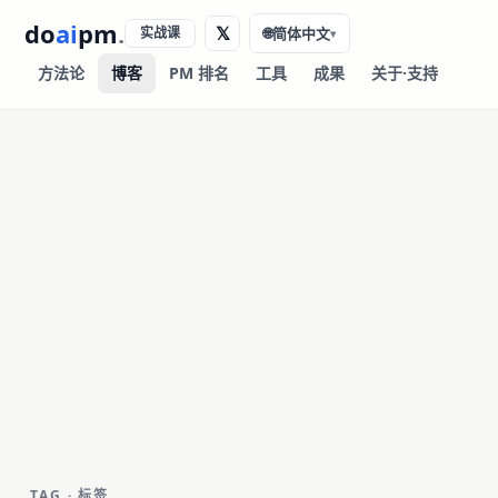
do
ai
pm
.
𝕏
实战课
🌐
简体中文
▾
方法论
博客
PM 排名
工具
成果
关于·支持
TAG · 标签