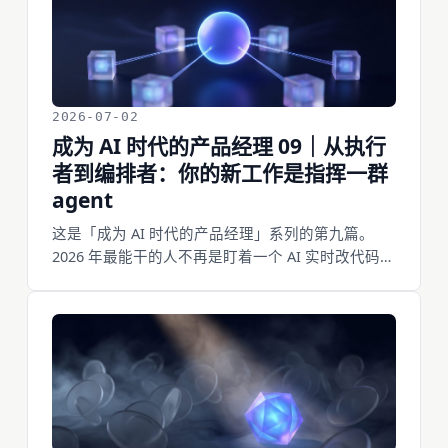
有个总监一小时手搓出原型没找工程师。我自己这
半年也一张线框图没画过。这篇聊我现在怎么跳过
低保真、直接搓一个能跑的高保真：用真内容不用
占位符、把加载/空/报错状态填全、真能点、拿到浏
览器里真跑一遍，以及一版几分钟带来的一个新习
惯。
2026-07-02
成为 AI 时代的产品经理 09｜从执行
者到编排者：你的新工作是指挥一群
agent
这是「成为 AI 时代的产品经理」系列的第九篇。
2026 年最能干的人不再是盯着一个 AI 实时改代码，
而是同时开好几个 agent——各有各的上下文、各管
一块，异步干活，你在上面拆活、分派、验收。
Addy Osmani 把这叫「从指挥者到编排者」，还有
一句话很扎心:一个模糊的指令会被放大成一整队
agent 的错，一个精确的指令放大成一整队精确的实
现。这篇讲四个能照着做的动作:别一个 agent 跟到
底、把活拆成不重叠的并行块、每块给清楚的
spec、你的活变成拆分与验收。