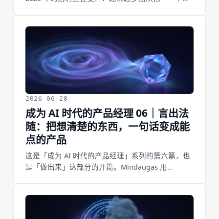
上线的产品功能 + 一套能讲清楚的 eval」当成强候
选的标志，而不是一份漂亮的 PRD 或一摞证书。当
AI 接走了写 PRD、画原型这些动作，它们就不再是
你的交付物了。这篇讲清楚 AI 时代 PM 真正交付的
三件作品——一个能打开点开的产品、一篇带真实
数字的复盘、一套你自己写的 eval——以及每一件
具体怎么攒出来。
2026-06-28
成为 AI 时代的产品经理 06｜言出法
随：把想清楚的东西，一句话变成能
点的产品
这是「成为 AI 时代的产品经理」系列的第六篇，也
是「做出来」这部分的开篇。Mindaugas 用
Lovable 把一个想法做成了有付费用户的产品，没写
一行代码；Lovable 2025 年 12 月拿了 3.3 亿美元 B
轮，估值 66 亿美元。「说出来，AI 就给你做出来」
不再是一句口号。但言出法随不是敲一句话就走人