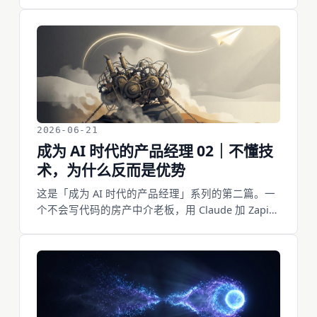
出，下一次对话又从头解释一遍。Relay.app 的 CEO
在 AI 产品领袖峰会上说「别再把 AI 当工具，把它当
成你雇来的同事」。这篇不讲心态，讲四个能照着
做的动作：先给它写交接文档、派一整块活并把边
界说死、像审初级同事的 PR 一样审它的产出、把每
次纠正写回文档——配真实的对话片段。
2026-06-21
成为 AI 时代的产品经理 02｜不懂技
术，为什么反而是优势
这是「成为 AI 时代的产品经理」系列的第二篇。一
个不会写代码的房产中介老板，用 Claude 加 Zapier
自己做了个跑日常运营的 AI agent；2026 年 vibe
coding 的活跃用户里 63% 不是开发者。在「想法变
成能跑的东西」这条路上，不懂技术的人有时反而
走得更顺——工程师要先卸下对每行代码负责的本
能，而「这个太难了」这句话，不懂技术的人根本
说不出来。