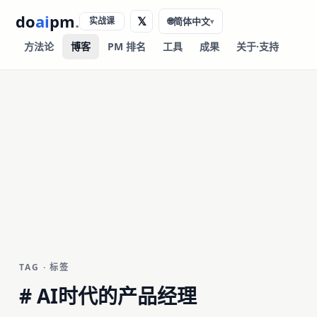
do
ai
pm
.
𝕏
实战课
🌐
简体中文
▾
方法论
博客
PM 排名
工具
成果
关于·支持
TAG · 标签
#
AI时代的产品经理