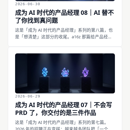
2026-06-30
成为 AI 时代的产品经理 08｜AI 替不
了你找到真问题
这是「成为 AI 时代的产品经理」系列的第八篇，也
是「想清楚」这部分的收尾。a16z 那篇给产品经理
的《5 Principles》里有句话点得很准：产品经理干
的本来就是解决模糊性的活，AI 没让这种模糊变
少，只是把工具换了。AI 现在什么都能造，唯独替
不了你找到那个值得解的真问题——用户到底卡在
哪、这事值不值得做。这篇讲发现阶段四个能照着
做的动作：去现场看用户卡在哪、分清嘴上要的和
真卡的、找「笨办法」当真问题的信号、用建造心
态拿能跑的东西去探。
2026-06-29
成为 AI 时代的产品经理 07｜不会写
PRD 了，你交付的是三件作品
这是「成为 AI 时代的产品经理」系列的第七篇。
2026 年的招聘正在变样：越来越多团队把「一个真