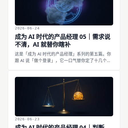
——它是一个循环，有手艺，而且前提是你那句
「言」得清楚。这篇讲四个能照着做的动作：先要
一个能跑的别一次说全、真跑起来看别信它说做好
了、一次改一处盯着它变、把话说清楚法才随你。
2026-06-24
成为 AI 时代的产品经理 05｜需求说
不清，AI 就替你瞎补
这是「成为 AI 时代的产品经理」系列的第五篇。你
跟 AI 说「做个登录」，它一口气替你定了十几个你
没提的事：用邮箱还是手机号、密码错几次锁、锁
多久、错误提示写什么。AI 不像人那样会反问，它
是个 yes-machine——做你说的，不做你想的；需
求一模糊，它就拿最大众的默认替你补，多半不是
你要的。OpenAI 的 Sean Grove 说，代码只占一个
开发者价值的 10–20%，剩下 80–90% 是把需求说清
楚。这篇讲四个能照着做的动作：形容词换成数
字、把状态写全、把边界情况列出来、用一个零背
景测试自检。
2026-06-23
成为 AI 时代的产品经理 04｜判断