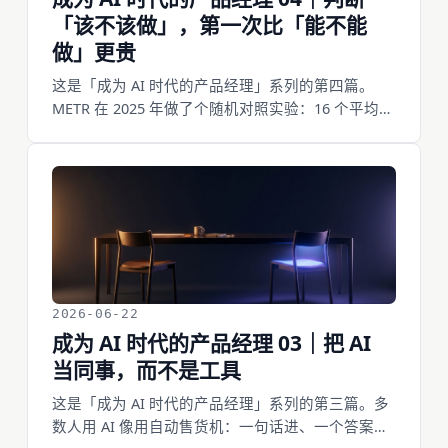
「该不该做」，第一次比「能不能
做」更贵
这是「成为 AI 时代的产品经理」系列的第四篇。
METR 在 2025 年做了个随机对照实验：16 个平均五
年经验的资深开发者，用 AI 干 246 个真实任务，事
前以为能快 24%，干完还觉得快了 20%，实测却慢
了 19%。连「AI 有没有让我变快」这种最简单的判
断，最懂行的人都判反了。当实现变得又快又便
宜，「能不能做」不再筛掉任何想法，真正贵的判
断挪到了「该不该做」。这篇讲四个能照着做的动
作：别再拿难度当门槛、先问不做会怎样、动手前
写下「做完什么会变真」、让 AI 摆选项但别信「感
觉对」。
2026-06-22
成为 AI 时代的产品经理 03｜把 AI
当同事，而不是工具
这是「成为 AI 时代的产品经理」系列的第三篇。多
数人用 AI 像用自动售货机：一句话进、一个答案