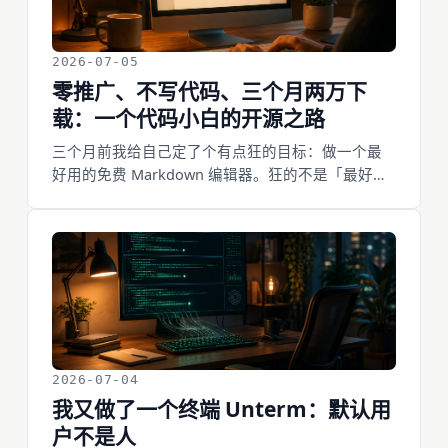
2026-07-05
零推广、不写代码、三个月两万下
载：一个代码小白的开源之路
三个月前我给自己定了个有点狂的目标：做一个最
好用的免费 Markdown 编辑器。狂的不是「最好
用」，是「免费」，更是——我不会写代码。三个
月过去，SoloMD 发了 30 个版本、被下载两万两千
多次、GitHub 涨了四百多颗星，我几乎没推广。这
篇讲这三个月：我为什么非要做个不拿用户当韭菜
的免费软件、一个一行代码都不会写的人怎么把它
做出来、我从第一天就赌的一件事（用软件的已经
不只是人了），以及有人打赏我十块钱那天的心
情。
2026-07-04
我又做了一个终端 Unterm：默认用
户不是人