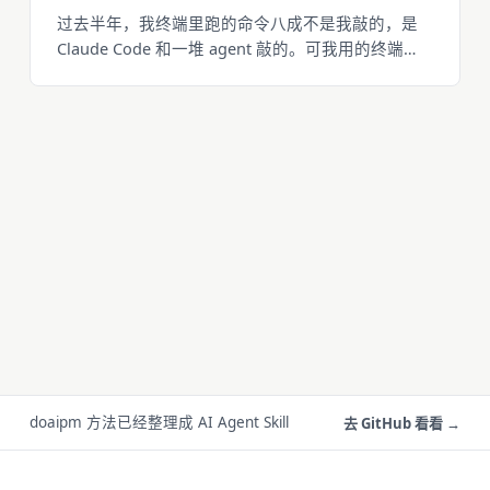
过去半年，我终端里跑的命令八成不是我敲的，是
Claude Code 和一堆 agent 敲的。可我用的终端
——iTerm、Windows Terminal、Warp——全是照
「一个人坐着敲一行看一眼」设计的。主要用户换
成 agent 之后，这个假设在五个地方失效了：出墙
的命令在超时里卡死、把裸终端交给 AI 等于把 rm -
rf 也交出去、agent 跑完我没法倒带看它干了啥、我
早就同时开三四个 agent、agent 一多桌面就乱。这
篇讲 Unterm 是什么、名字怎么来的，以及这五个
坑我怎么填的。
doaipm 方法已经整理成 AI Agent Skill
去 GitHub 看看 →