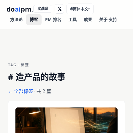
do
ai
pm
.
𝕏
实战课
🌐
简体中文
▾
方法论
博客
PM 排名
工具
成果
关于·支持
TAG · 标签
#
造产品的故事
← 全部标签
· 共 2 篇