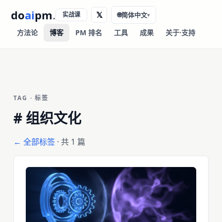
do
ai
pm
.
𝕏
实战课
🌐
简体中文
▾
方法论
博客
PM 排名
工具
成果
关于·支持
TAG · 标签
#
组织文化
← 全部标签
· 共 1 篇